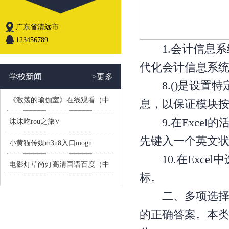
广东省清远市
123456789
1.会计信息系
代化会计信息系统
学校新闻
>更多
8.()是设置特
《激荡的瑜伽室》在线观看（中
息，以保证模块
9.在Excel
国）官方网站IOSAndroid
沫沫吃rou之旅V
先键入一个英文状
小黄猫传媒m3u8入口mogu
10.在Excel
电影灯草尚灯高清国语百度（中
标。
国）官方网站IOS安卓手机APP
二、多项选择题
的正确答案。本类