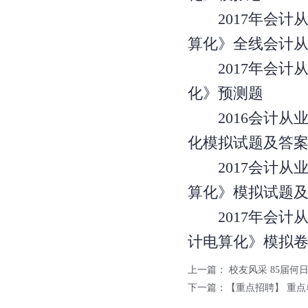
2017年会计
算化》全线会计
2017年会计
化》预测题
2016会计从
化模拟试题及答
2017会计从
算化》模拟试题
2017年会计
计电算化》模拟
上一篇：
校友风采 85届何
下一篇：
【重点招聘】 重