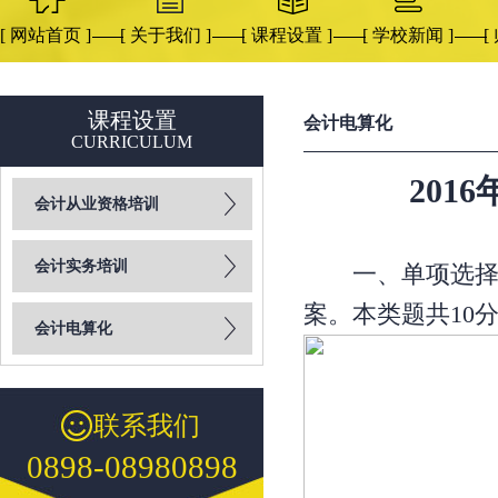
[ 网站首页 ]
[ 关于我们 ]
[ 课程设置 ]
[ 学校新闻 ]
[
课程设置
会计电算化
CURRICULUM
20
会计从业资格培训
会计实务培训
一、单项选择题
案。本类题共10
会计电算化
联系我们
0898-08980898