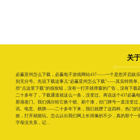
关于
必赢亚州怎么下载，必赢电子游戏网站437——一个是您开启娱
别无分号。先说下载这事儿“必赢亚州怎么下载”——其实特简单。安
些“点这里下载”的假按钮，没有一打开就弹窗的广告，没有下
二十多年了，下载通道就这么一条，没变过。再说这个437必赢
那扇老门。我们偶尔给它换个锁、刷个漆，但门牌号一直没变过
讯、电竞、棋牌——二十多年下来，我们就攒了这四样。热门的
效，打开就能玩。怎么认出我们网上长得像的不少，真的那个一眼
字母没关系，记...