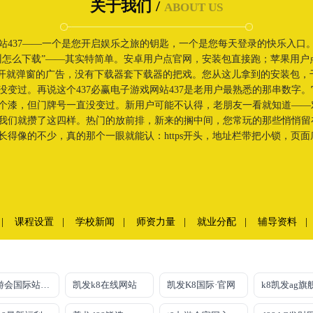
关于我们 /
ABOUT US
站437——一个是您开启娱乐之旅的钥匙，一个是您每天登录的快乐入口
怎么下载”——其实特简单。安卓用户点官网，安装包直接跑；苹果用户点官网
打开就弹窗的广告，没有下载器套下载器的把戏。您从这儿拿到的安装包，
没变过。再说这个437必赢电子游戏网站437是老用户最熟悉的那串数字
个漆，但门牌号一直没变过。新用户可能不认得，老朋友一看就知道——
我们就攒了这四样。热门的放前排，新来的搁中间，您常玩的那些悄悄留
长得像的不少，真的那个一眼就能认：https开头，地址栏带把小锁，页
|
课程设置
|
学校新闻
|
师资力量
|
就业分配
|
辅导资料
|
j9九游会国际站官方网站
凯发k8在线网站
凯发K8国际·官网
k8凯发ag旗